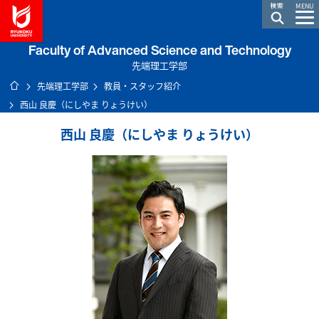
龍谷大学 You, Unlimited
MENU
Faculty of Advanced Science and Technology
先端理工学部
ホーム
先端理工学部
教員・スタッフ紹介
西山 良慶（にしやま りょうけい）
西山 良慶（にしやま りょうけい）