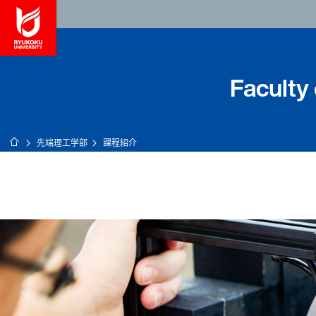
龍谷大学 You, Unl
Faculty
ホーム
先端理工学部
課程紹介