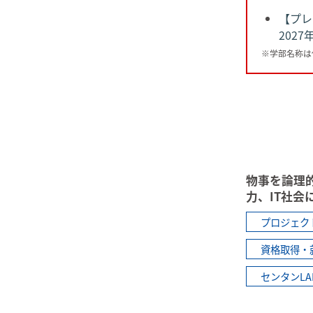
【プレ
202
※学部名称は
物事を論理
力、IT社
プロジェク
資格取得・
センタンL