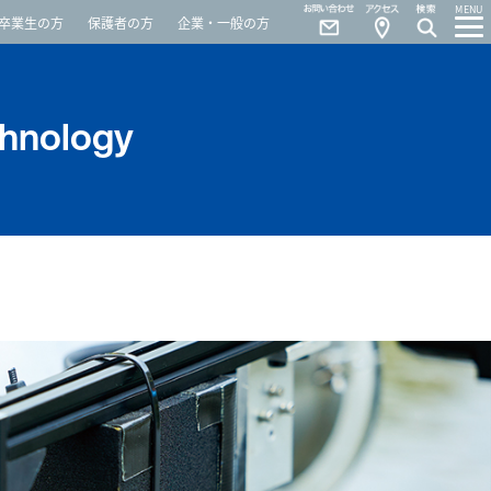
Contact
Access
MENU
卒業生の方
保護者の方
企業・一般の方
chnology