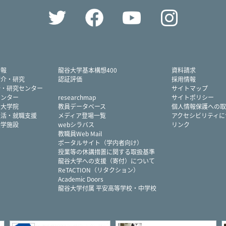
Twitter
Facebook
YouTube
Instag
情報
龍谷大学基本構想400
資料請求
紹介・研究
認証評価
採用情報
所・研究センター
サイトマップ
センター
researchmap
サイトポリシー
・大学院
教員データベース
個人情報保護への取
生活・就職支援
メディア登場一覧
アクセシビリティに
大学施設
webシラバス
リンク
教職員Web Mail
ポータルサイト（学内者向け）
授業等の休講措置に関する取扱基準
龍谷大学への支援（寄付）について
ReTACTION（リタクション）
Academic Doors
龍谷大学付属 平安高等学校・中学校