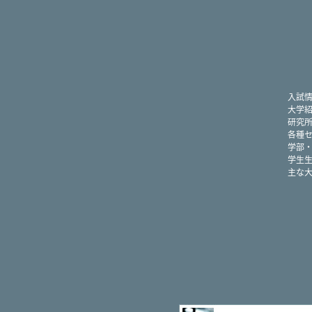
入試
大学
研究
各種
学部
学生
主な