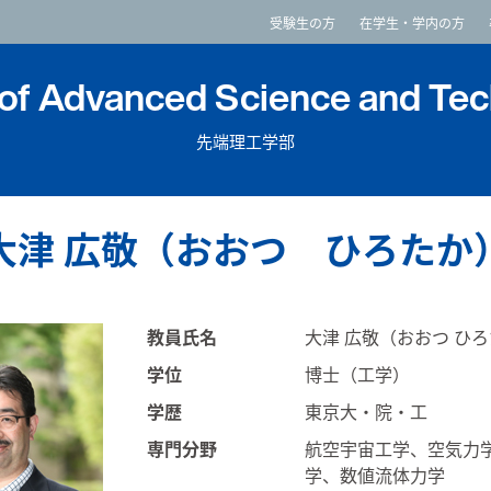
imited
受験生の方
在学生・学内の方
 of Advanced Science and Te
先端理工学部
）
大津 広敬（おおつ ひろたか
教員氏名
大津 広敬（おおつ ひろ
学位
博士（工学）
学歴
東京大・院・工
専門分野
航空宇宙工学、空気力
学、数値流体力学