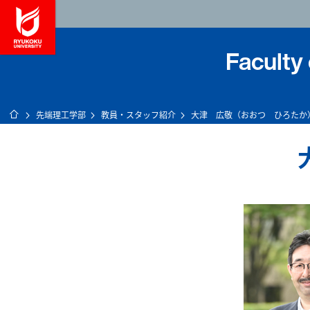
龍谷大学 You, Unl
Faculty
ホーム
先端理工学部
教員・スタッフ紹介
大津 広敬（おおつ ひろたか