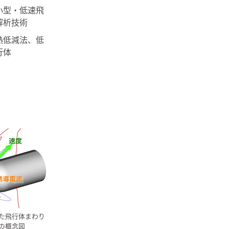
小型・低速飛
解析技術
熱低減法、低
行体
た飛行体まわり
の概念図