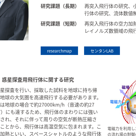
研究課題（長期）
再突入飛行体の研究、
行体の研究、流体数値
研究課題（短期）
再突入飛行体の空力加
レイノルズ数領域の飛
researchmap
センタンLAB
：惑星探査用飛行体に関する研究
星探査を行い、採取した試料を地球に持ち帰
地球の大気圏を高速飛行する必要があります。
地球の場合で約27000km/h（音速の約27
7）にも達するため、飛行体のまわりには強い
され、それに伴って周りの空気が断熱圧縮さ
ことから、飛行体は高温空気に包まれます。こ
電磁力を利用し
加熱といい、スペースシャトルのような飛行体
の流れ場の制御