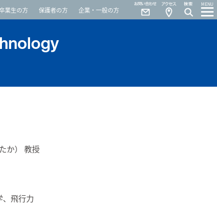
Contact
Access
MENU
卒業生の方
保護者の方
企業・一般の方
chnology
）
たか） 教授
学、飛行力