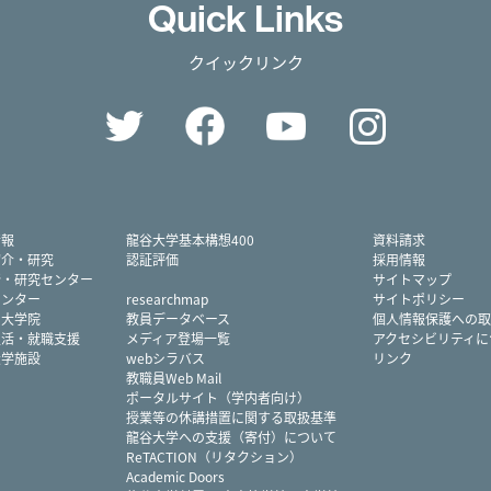
Quick Links
クイックリンク
Twitter
Facebook
YouTube
Instag
情報
龍谷大学基本構想400
資料請求
紹介・研究
認証評価
採用情報
所・研究センター
サイトマップ
センター
researchmap
サイトポリシー
・大学院
教員データベース
個人情報保護への取
生活・就職支援
メディア登場一覧
アクセシビリティに
大学施設
webシラバス
リンク
教職員Web Mail
ポータルサイト（学内者向け）
授業等の休講措置に関する取扱基準
龍谷大学への支援（寄付）について
ReTACTION（リタクション）
Academic Doors