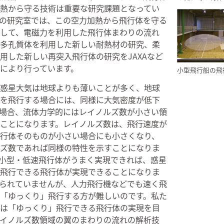
熱から守る技術は重要な研究課題となってい
の研究室では、この空力加熱から飛行体を守る
して、電磁力を利用した飛行体まわりの流れ
多孔質体を利用した新しい耐熱材の研究、柔
用した新しい再突入飛行体の研究をJAXAなど
により行っています。
小型飛行船の飛
惑星大気は地球よりも薄いことが多く、地球
を飛行する場合には、同様に大気密度が低下
場合、流体力学的にはレイノルズ数が小さい領
ことになります。レイノルズ数は、飛行速度が
行体そのものが小さい場合にも小さくなり、
ズ数であれば同様の特性を示すことになりま
小型・低速飛行体がうまく実現できれば、惑星
飛行できる飛行体が実現できることになりま
られていませんが、人力飛行機などでも速く飛
「ゆっくり」飛行する方が難しいのです。私た
は「ゆっくり」飛行できる飛行体の実現を目
イノルズ数領域の翼のまわりの流れの解析技