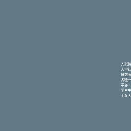
入試
大学
研究
各種
学部
学生
主な