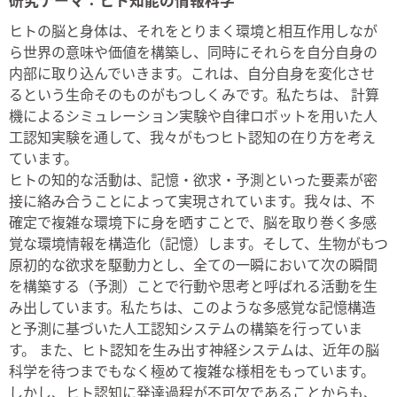
ヒトの脳と身体は、それをとりまく環境と相互作用しなが
ら世界の意味や価値を構築し、同時にそれらを自分自身の
内部に取り込んでいきます。これは、自分自身を変化させ
るという生命そのものがもつしくみです。私たちは、 計算
機によるシミュレーション実験や自律ロボットを用いた人
工認知実験を通して、我々がもつヒト認知の在り方を考え
ています。
ヒトの知的な活動は、記憶・欲求・予測といった要素が密
接に絡み合うことによって実現されています。我々は、不
確定で複雑な環境下に身を晒すことで、脳を取り巻く多感
覚な環境情報を構造化（記憶）します。そして、生物がもつ
原初的な欲求を駆動力とし、全ての一瞬において次の瞬間
を構築する（予測）ことで行動や思考と呼ばれる活動を生
み出しています。私たちは、このような多感覚な記憶構造
と予測に基づいた人工認知システムの構築を行っていま
す。 また、ヒト認知を生み出す神経システムは、近年の脳
科学を待つまでもなく極めて複雑な様相をもっています。
しかし、ヒト認知に発達過程が不可欠であることからも、