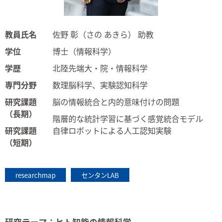
教員氏名
佐野 彰（さの あきら） 助教
学位
博士（情報科学）
学歴
北陸先端大・院・情報科学
専門分野
数理脳科学、実験認知科学
研究課題
脳の情報統合と内的意味付けの問題
（長期）
階層的な統計学習に基づく感覚統合モデル
研究課題
自律ロボットによる人工認知実験
（短期）
researchmap
センタンLAB
研究テーマ：ヒト知能の情報科学