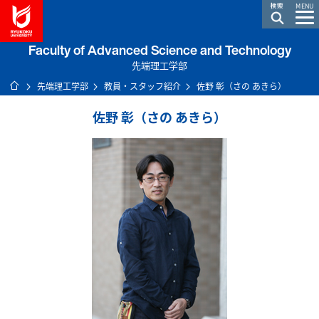
龍谷大学 You, Unlimited
MENU
Faculty of Advanced Science and Technology
先端理工学部
ホーム
先端理工学部
教員・スタッフ紹介
佐野 彰（さの あきら）
佐野 彰（さの あきら）