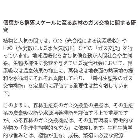
個葉から群落スケールに至る森林のガス交換に関する研
究
植物と大気の間では、CO
（光合成による炭素吸収）や
2
H
O（蒸発散による水蒸気放出）などの「ガス交換」を行
2
っています。地球温暖化を含む気候変動が人間社会や生態
系、生物多様性に影響を与えている現代社会において、炭
素吸収は温室効果の抑止に、蒸発散は地表面の熱環境の緩
和や水循環にそれぞれ貢献しており、「森林生態系のガス
交換機能」を定量的に評価する重要性は益々増していま
す。
このように、森林生態系のガス交換量の把握は、その生態
系の炭素吸収能や水源涵養機能を評価する上で重要です
が、ある森林のガス交換機能は、その生育環境に特徴的な
植物の「生理生態学的な営み」に依存します。生理生態学
的な営みとは、植物が生存、成長、繁殖に必要な資源