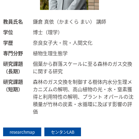
教員氏名
鎌倉 真依（かまくら まい） 講師
学位
博士（理学）
学歴
奈良女子大・院・人間文化
専門分野
植物生理生態学
研究課題
個葉から群落スケールに至る森林のガス交換
（長期）
に関する研究
研究課題
森林のガス交換を制御する樹体内水分生理メ
（短期）
カニズムの解明、高山植物の光・水・窒素獲
得と利用特性の解明、プラント オパールの沈
積量が竹林の炭素・水循環に及ぼす影響の評
価
researchmap
センタンLAB