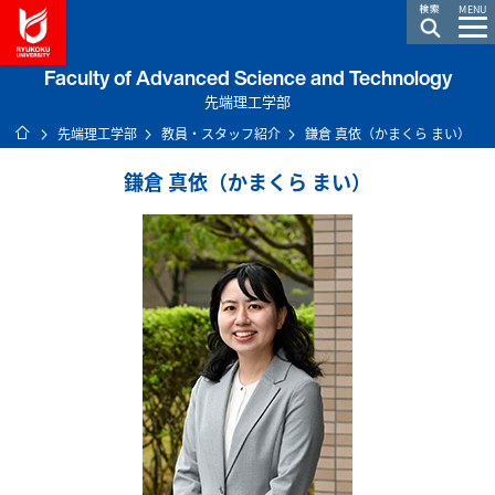
龍谷大学 You, Unlimited
MENU
Faculty of Advanced Science and Technology
先端理工学部
ホーム
先端理工学部
教員・スタッフ紹介
鎌倉 真依（かまくら まい）
鎌倉 真依（かまくら まい）