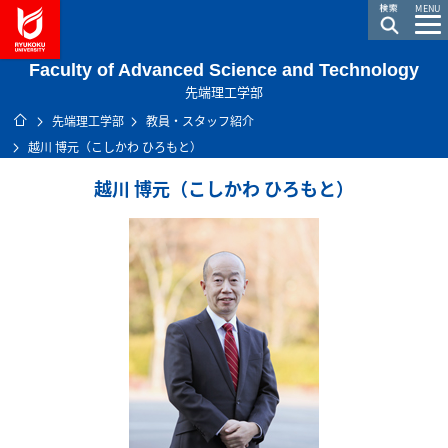
龍谷大学 You, Unlimited
MENU
Faculty of Advanced Science and Technology
先端理工学部
ホーム
先端理工学部
教員・スタッフ紹介
越川 博元（こしかわ ひろもと）
越川 博元（こしかわ ひろもと）