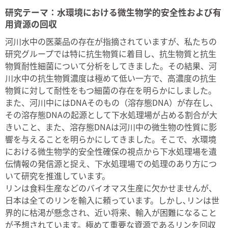
研究テーマ：水環境における微生物学的安全性および有
用資源の回収
河川水中の医薬品の存在が指摘されていますが、私たちの
研究グループでは特に抗生物質に着目し、抗生物質と抗生
物質耐性細菌について分析をしてきました。その結果、河
川水中の抗生物質濃度は極めて低い一方で、高濃度の抗生
物質に対して耐性をもつ細菌の存在を明らかにしました。
また、河川中にはDNAそのもの（溶存態DNA）が存在し、
その溶存態DNAの起源として下水処理場が占める割合が大
きいこと、また、溶存態DNAは河川中の微生物の性質に影
響を与えることを明らかにしてきました。そこで、水環境
における微生物学的安全性確保の視点から下水処理場を遺
伝情報の発信源と捉え、下水処理場での処理のあり方につ
いて研究を推進しています。
リンは食料生産などのバイオマス生産に欠かせませんが、
日本は全てのリンを輸入に頼っています。しかし､リンは世
界的に枯渇が懸念され、近い将来、輸入が困難になること
が予想されています。極めて重要な資源であるリンを回収