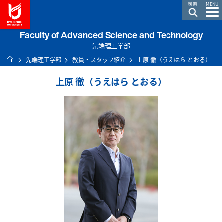
龍谷大学 You, Unlimited
MENU
Faculty of Advanced Science and Technology
先端理工学部
ホーム
先端理工学部
教員・スタッフ紹介
上原 徹（うえはら とおる）
上原 徹（うえはら とおる）