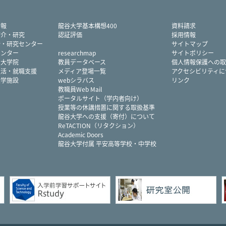
情報
龍谷大学基本構想400
資料請求
紹介・研究
認証評価
採用情報
所・研究センター
サイトマップ
センター
researchmap
サイトポリシー
・大学院
教員データベース
個人情報保護への取
生活・就職支援
メディア登場一覧
アクセシビリティに
大学施設
webシラバス
リンク
教職員Web Mail
ポータルサイト（学内者向け）
授業等の休講措置に関する取扱基準
龍谷大学への支援（寄付）について
ReTACTION（リタクション）
Academic Doors
龍谷大学付属 平安高等学校・中学校