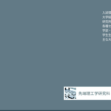
入試
大学
研究
各種
学部
学生
主な