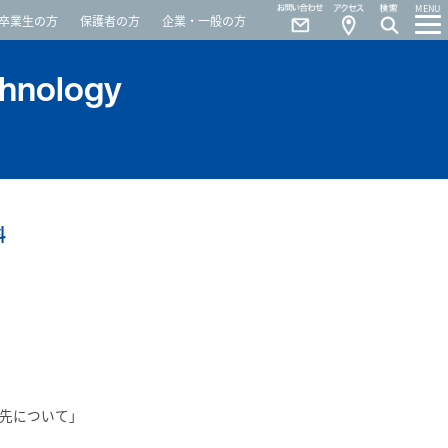
Contact
Access
MENU
卒業生の方
保護者の方
企業・一般の方
chnology
科
先について」