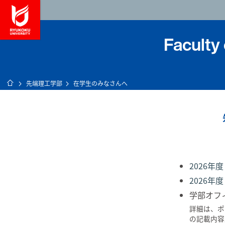
龍谷大学 You, Unl
Faculty
ホーム
先端理工学部
在学生のみなさんへ
2026年
2026
学部オフ
詳細は、ポ
の記載内容