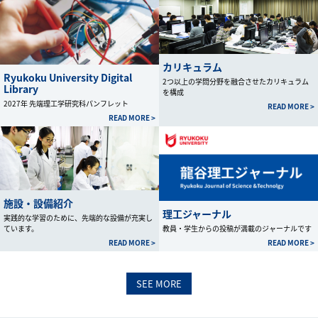
カリキュラム
Ryukoku University Digital
2つ以上の学問分野を融合させたカリキュラム
Library
を構成
2027年 先端理工学研究科パンフレット
READ MORE >
READ MORE >
施設・設備紹介
理工ジャーナル
実践的な学習のために、先端的な設備が充実し
ています。
教員・学生からの投稿が満載のジャーナルです
READ MORE >
READ MORE >
SEE MORE