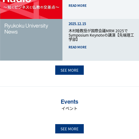
READ MORE
2025.12.15
木村睦教授が国際会議MRM 2025で
Symposium Keynoteの講演【先端理工
学部】
READ MORE
SEE MORE
Events
イベント
SEE MORE