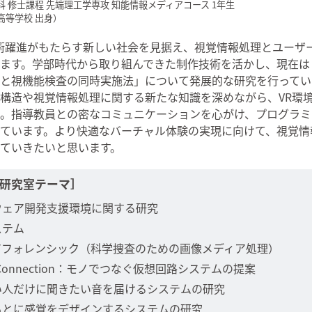
 修士課程 先端理工学専攻 知能情報メディアコース 1年生
高等学校 出身）
技術躍進がもたらす新しい社会を見据え、視覚情報処理とユーザ
ます。学部時代から取り組んできた制作技術を活かし、現在は
と視機能検査の同時実施法」について発展的な研究を行ってい
構造や視覚情報処理に関する新たな知識を深めながら、VR環
。指導教員との密なコミュニケーションを心がけ、プログラミ
ています。より快適なバーチャル体験の実現に向けて、視覚情
ていきたいと思います。
研究室テーマ］
ウェア開発支援環境に関する研究
ステム
アフォレンシック（科学捜査のための画像メディア処理）
al Connection：モノでつなぐ仮想回路システムの提案
い人だけに聞きたい音を届けるシステムの研究
もとに感覚をデザインするシステムの研究