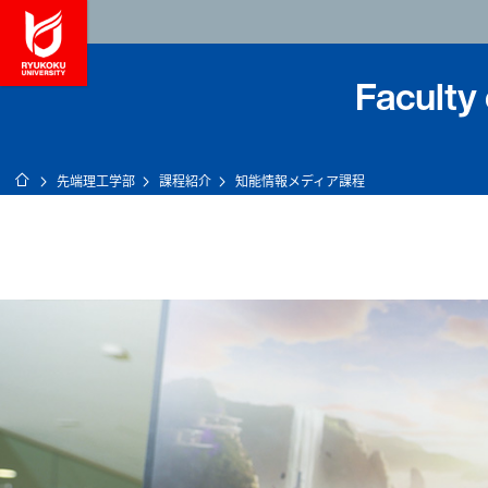
龍谷大学 You, Unl
Faculty
ホーム
先端理工学部
課程紹介
知能情報メディア課程