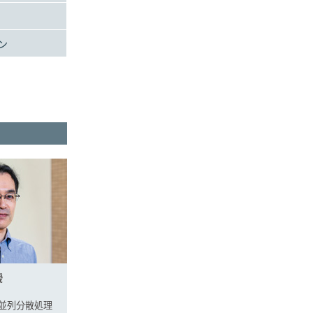
ン
授
並列分散処理