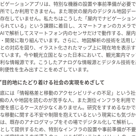
ビゲーションアプリは、特別な機器の設置や事前準備が必要で
所でしか利用できません。また現状の屋内のデジタル地図デー
存在していません。私たちはこうした「屋内でナビゲーション
られている」という課題に着目し、スマートフォンのカメラで
AIで解析してスマートフォン内のセンサだけで動作する、屋
・開発に取り組んでいます。さらに、地図解析の技術を活用し
との対応を図り、イラスト化されたマップ上に現在地を表示す
ています。今や観光立国となった日本において、観光案内マッ
利な情報源です。こうしたアナログな情報源とデジタル技術を
利便性を生み出すことをめざしています。
ず目的地にたどり着ける社会の実現をめざして
底には「情報格差と移動のアクセシビリティの不足」という社
痴の人や地図を読むのが苦手な人、また測位インフラを利用で
便を感じるケースが少なくありません。研究をすすめるなかで
な移動に関する不安や制限を抱えているという現実にも気づか
は、既存のアナログマップをその場でデジタル化して解析し、
として提供するため、特別なインフラの設置や事前準備が不要