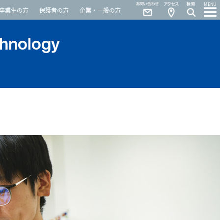
Contact
Access
MENU
卒業生の方
保護者の方
企業・一般の方
chnology