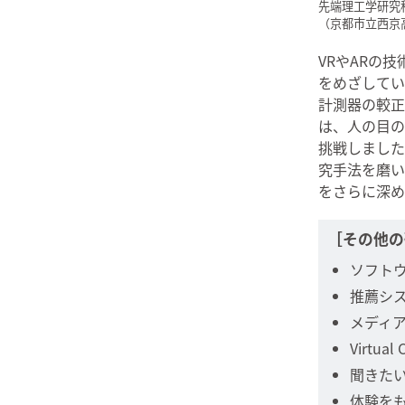
先端理工学研究科
（京都市立西京
VRやARの
をめざしてい
計測器の較正
は、人の目の
挑戦しました
究手法を磨い
をさらに深め
［その他の
ソフト
推薦シ
メディ
Virtu
聞きた
体験を