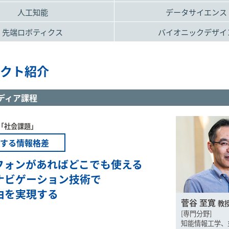
人工知能
データサイエンス
先端ロボティクス
バイオニックデザイ
クト紹介
ディア課程
「社会課題」
する情報格差
フォンがあればどこでも使える
ナビゲーション技術で
由を実現する
菅谷 至寛
教
[専門分野]
知能情報工学、