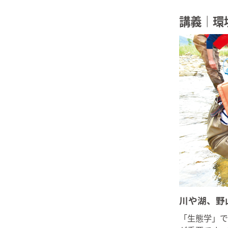
講義｜環
川や湖、野
「生態学」で