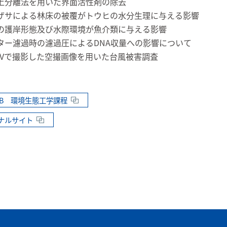
上分離法を用いた界面活性剤の除去
ザサによる林床の被覆がトウヒの水分生理に与える影響
の護岸形態及び水際環境が魚介類に与える影響
ター濾過時の濾過圧によるDNA収量への影響について
AVで撮影した空撮画像を用いた台風被害調査
AB 環境生態工学課程
ナルサイト