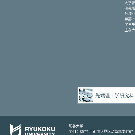
大学
研究
各種
学部
学生
主な
龍谷大学
〒612-8577 京都市伏見区深草塚本町67