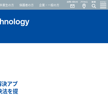
Contact
Access
MENU
卒業生の方
保護者の方
企業・一般の方
chnology
解決アプ
決法を提