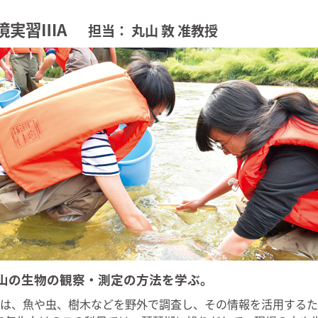
境実習ⅢA
担当： 丸山 敦 准教授
山の生物の観察・測定の方法を学ぶ。
は、魚や虫、樹木などを野外で調査し、その情報を活用するた