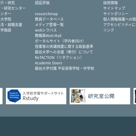
紹介・研究
認証評価
採用情報
所・研究センター
サイトマップ
センター
researchmap
サイトポリシー
・大学院
教員データベース
個人情報保護への取
生活・就職支援
メディア登場一覧
アクセシビリティに
大学施設
webシラバス
リンク
教職員Web Mail
ポータルサイト（学内者向け）
授業等の休講措置に関する取扱基準
龍谷大学への支援（寄付）について
ReTACTION（リタクション）
Academic Doors
龍谷大学付属 平安高等学校・中学校