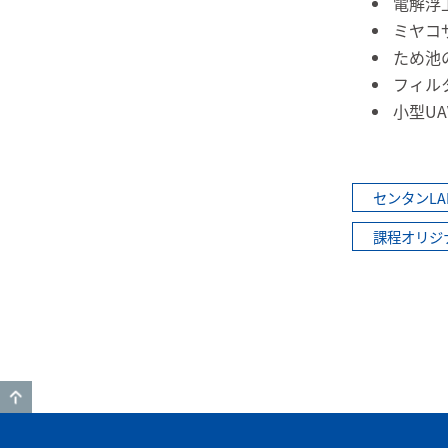
電解浮
ミヤコ
ため池
フィル
小型U
センタンL
課程オリジ
GO TO TOP