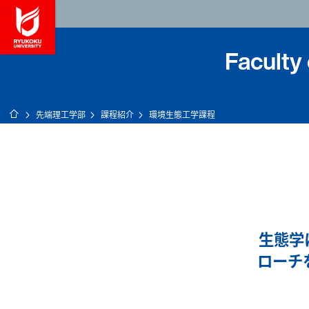
龍谷大学 You, Unl
Faculty
ホーム
先端理工学部
課程紹介
環境生態工学課程
生態学
ローチ